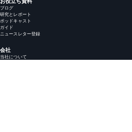
お役立ち資料
ブログ
研究とレポート
ポッドキャスト
ガイド
ニュースレター登録
会社
当社について
採用情報
サポート
パートナー
security
皆様のデータは非常に重要です
根本的に当社は透明性を重視しています。 当社はお客様のプラ
イバシーを最優先事項としており、お客様の権利に関する明確