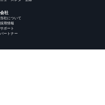
会社
当社について
採用情報
サポート
パートナー
security
皆様のデータは非常に重要です
根本的に当社は透明性を重視しています。 当社はお客様のプラ
イバシーを最優先事項としており、お客様の権利に関する明確
な情報を提供し、権利を執行していただけるようにしていま
す。 詳細設定や、当社および当社パートナーに共有する情報の
程度に関しては、お客様ご自身に決めていただくことができま
す。