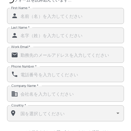
First Name
*
Last Name
*
Work Email
*
Phone Number
*
Company Name
*
Country
*