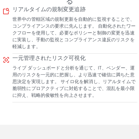
る
リアルタイムの規制変更追跡
feature_search
世界中の管轄区域の規制更新を自動的に監視することで、
コンプライアンスの要求に先んじます。 自動化されたワー
クフローを使用して、必要なポリシーと制御の変更を迅速
に実装し、手動の監視とコンプライアンス違反のリスクを
軽減します。
一元管理されたリスク可視化
center_focus_strong
ライブ ダッシュボードと分析を通じて、IT、ベンダー、運
用のリスクを一元的に把握し、より迅速で確信に満ちた意
思決定を実現します。 サイロ化を解消し、リアルタイムで
脆弱性にプロアクティブに対処することで、混乱を最小限
に抑え、戦略的俊敏性を向上させます。