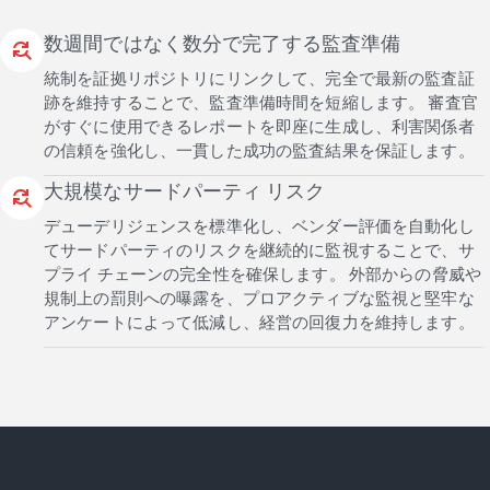
数週間ではなく数分で完了する監査準備
find_replace
統制を証拠リポジトリにリンクして、完全で最新の監査証
跡を維持することで、監査準備時間を短縮します。 審査官
がすぐに使用できるレポートを即座に生成し、利害関係者
の信頼を強化し、一貫した成功の監査結果を保証します。
大規模なサードパーティ リスク
find_replace
デューデリジェンスを標準化し、ベンダー評価を自動化し
てサードパーティのリスクを継続的に監視することで、サ
プライ チェーンの完全性を確保します。 外部からの脅威や
規制上の罰則への曝露を、プロアクティブな監視と堅牢な
アンケートによって低減し、経営の回復力を維持します。