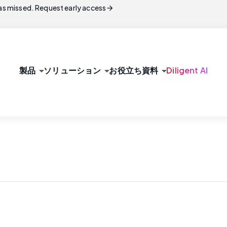
arrow_forward
s missed. Request early access
arrow_drop_down
arrow_drop_down
arrow_drop_down
製品
ソリューション
お役立ち資料
Diligent AI