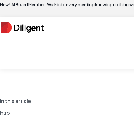
New! AI Board Member: Walk into every meeting knowing nothing wa
In this article
Intro