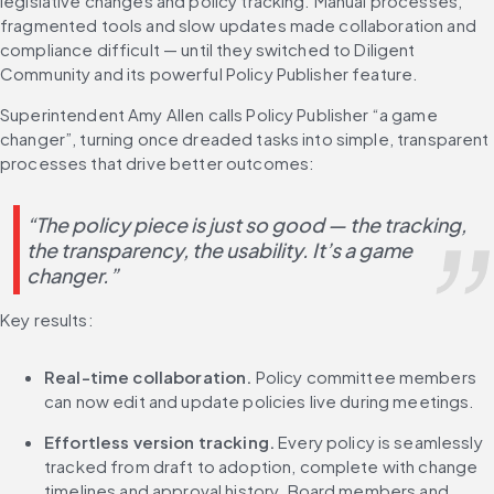
legislative changes and policy tracking. Manual processes, 
fragmented tools and slow updates made collaboration and 
compliance difficult — until they switched to Diligent 
Community and its powerful Policy Publisher feature. 
Superintendent Amy Allen calls Policy Publisher “a game 
changer”, turning once dreaded tasks into simple, transparent 
processes that drive better outcomes: 
“The policy piece is just so good — the tracking, 
the transparency, the usability. It’s a game 
changer.” 
Key results:
Real-time collaboration.
 Policy committee members 
can now edit and update policies live during meetings. 
Effortless version tracking.
 Every policy is seamlessly 
tracked from draft to adoption, complete with change 
timelines and approval history. Board members and 