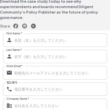
Download the case study today to see why 
superintendents and boards recommend Diligent 
Community’s Policy Publisher as the future of policy 
governance.
Share:
First Name
*
Last Name
*
Work Email
*
電話番号
Company Name
*