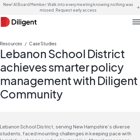
New! AI Board Member: Walk into every meeting knowing nothing was
arrow_forward
missed. Request early access
men
/
Resources
Case Studies
Lebanon School District
achieves smarter policy
management with Diligent
Community
Lebanon School District, serving New Hampshire’s diverse 
students, faced mounting challenges in keeping pace with 