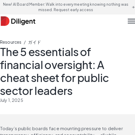
New! AI Board Member: Walk into every meeting knowing nothing was
arrow_forward
missed. Request early access
men
/
Resources
ガイド
The 5 essentials of
financial oversight: A
cheat sheet for public
sector leaders
July 1, 2025
Today’s public boards face mounting pressure to deliver 
transparency, efficiency, and accountability — all while 