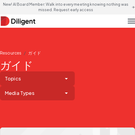
New! AI Board Member: Walk into every meeting knowing nothing was
arrow_forward
missed. Request early access
men
/
Resources
ガイド
ガイド
Topics
Media Types