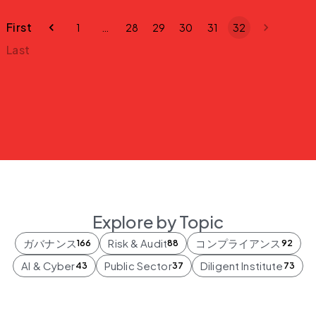
First
1
…
28
29
30
31
32
Last
Explore by Topic
ガバナンス
Risk & Audit
コンプライアンス
166
88
92
AI & Cyber
Public Sector
Diligent Institute
43
37
73